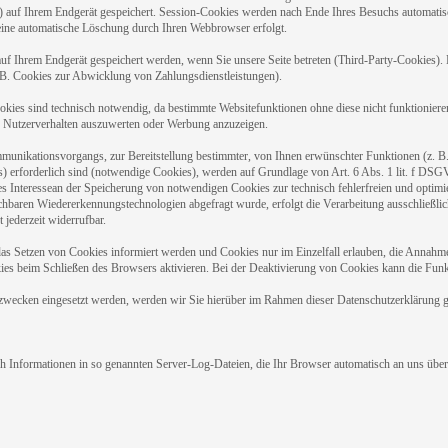
) auf Ihrem Endgerät gespeichert. Session-Cookies werden nach Ende Ihres Besuchs automatis
r eine automatische Löschung durch Ihren Webbrowser erfolgt.
f Ihrem Endgerät gespeichert werden, wenn Sie unsere Seite betreten (Third-Party-Cookies).
 B. Cookies zur Abwicklung von Zahlungsdienstleistungen).
kies sind technisch notwendig, da bestimmte Websitefunktionen ohne diese nicht funktioniere
 Nutzerverhalten auszuwerten oder Werbung anzuzeigen.
unikationsvorgangs, zur Bereitstellung bestimmter, von Ihnen erwünschter Funktionen (z. B.
 erforderlich sind (notwendige Cookies), werden auf Grundlage von Art. 6 Abs. 1 lit. f DSGV
es Interessean der Speicherung von notwendigen Cookies zur technisch fehlerfreien und optimier
baren Wiedererkennungstechnologien abgefragt wurde, erfolgt die Verarbeitung ausschließlich 
ederzeit widerrufbar.
das Setzen von Cookies informiert werden und Cookies nur im Einzelfall erlauben, die Annahme
s beim Schließen des Browsers aktivieren. Bei der Deaktivierung von Cookies kann die Funkti
wecken eingesetzt werden, werden wir Sie hierüber im Rahmen dieser Datenschutzerklärung ge
ch Informationen in so genannten Server-Log-Dateien, die Ihr Browser automatisch an uns überm