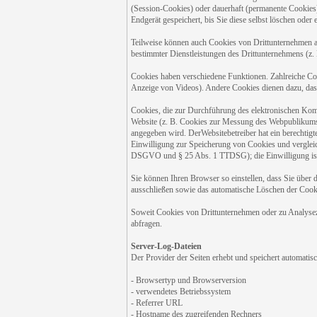
(Session-Cookies) oder dauerhaft (permanente Cookies
Endgerät gespeichert, bis Sie diese selbst löschen ode
Teilweise können auch Cookies von Drittunternehmen au
bestimmter Dienstleistungen des Drittunternehmens (z.
Cookies haben verschiedene Funktionen. Zahlreiche Coo
Anzeige von Videos). Andere Cookies dienen dazu, das
Cookies, die zur Durchführung des elektronischen Komm
Website (z. B. Cookies zur Messung des Webpublikums)
angegeben wird. DerWebsitebetreiber hat ein berechtigt
Einwilligung zur Speicherung von Cookies und vergleich
DSGVO und § 25 Abs. 1 TTDSG); die Einwilligung ist j
Sie können Ihren Browser so einstellen, dass Sie über 
ausschließen sowie das automatische Löschen der Cookie
Soweit Cookies von Drittunternehmen oder zu Analysez
abfragen.
Server-Log-Dateien
Der Provider der Seiten erhebt und speichert automatis
- Browsertyp und Browserversion
- verwendetes Betriebssystem
- Referrer URL
- Hostname des zugreifenden Rechners