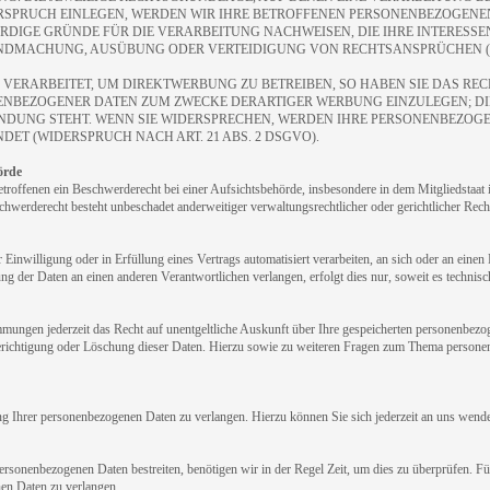
SPRUCH EINLEGEN, WERDEN WIR IHRE BETROFFENEN PERSONENBEZOGENEN 
IGE GRÜNDE FÜR DIE VERARBEITUNG NACHWEISEN, DIE IHRE INTERESSEN
ENDMACHUNG, AUSÜBUNG ODER VERTEIDIGUNG VON RECHTSANSPRÜCHEN (WI
ERARBEITET, UM DIREKTWERBUNG ZU BETREIBEN, SO HABEN SIE DAS RECH
NBEZOGENER DATEN ZUM ZWECKE DERARTIGER WERBUNG EINZULEGEN; DIES
INDUNG STEHT. WENN SIE WIDERSPRECHEN, WERDEN IHRE PERSONENBEZOG
T (WIDERSPRUCH NACH ART. 21 ABS. 2 DSGVO).
örde
offenen ein Beschwerderecht bei einer Aufsichtsbehörde, insbesondere in dem Mitgliedstaat ih
werderecht besteht unbeschadet anderweitiger verwaltungsrechtlicher oder gerichtlicher Rech
 Einwilligung oder in Erfüllung eines Vertrags automatisiert verarbeiten, an sich oder an eine
ng der Daten an einen anderen Verantwortlichen verlangen, erfolgt dies nur, soweit es technisc
mmungen jederzeit das Recht auf unentgeltliche Auskunft über Ihre gespeicherten personenbe
erichtigung oder Löschung dieser Daten. Hierzu sowie zu weiteren Fragen zum Thema personen
ng Ihrer personenbezogenen Daten zu verlangen. Hierzu können Sie sich jederzeit an uns wend
personenbezogenen Daten bestreiten, benötigen wir in der Regel Zeit, um dies zu überprüfen. F
en Daten zu verlangen.