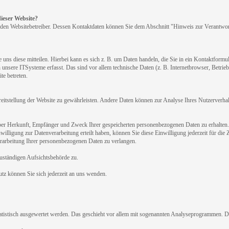
dieser Website?
 den Websitebetreiber. Dessen Kontaktdaten können Sie dem Abschnitt "Hinweis zur Verantwort
uns diese mitteilen. Hierbei kann es sich z. B. um Daten handeln, die Sie in ein Kontaktform
unsere ITSysteme erfasst. Das sind vor allem technische Daten (z. B. Internetbrowser, Betrie
te betreten.
ereitstellung der Website zu gewährleisten. Andere Daten können zur Analyse Ihres Nutzerverh
 über Herkunft, Empfänger und Zweck Ihrer gespeicherten personenbezogenen Daten zu erhalten.
illigung zur Datenverarbeitung erteilt haben, können Sie diese Einwilligung jederzeit für di
arbeitung Ihrer personenbezogenen Daten zu verlangen.
zuständigen Aufsichtsbehörde zu.
z können Sie sich jederzeit an uns wenden.
atistisch ausgewertet werden. Das geschieht vor allem mit sogenannten Analyseprogrammen. D