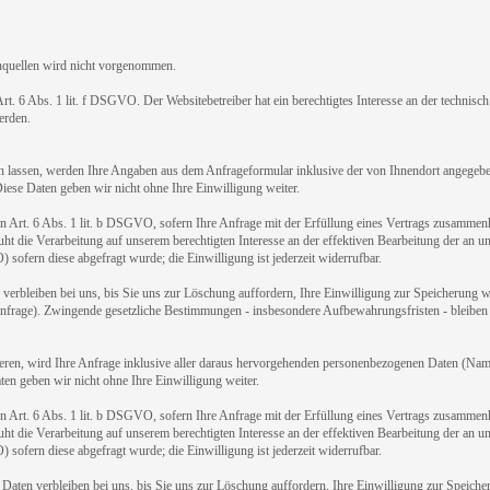
nquellen wird nicht vorgenommen.
t. 6 Abs. 1 lit. f DSGVO. Der Websitebetreiber hat ein berechtigtes Interesse an der technisch
erden.
lassen, werden Ihre Angaben aus dem Anfrageformular inklusive der von Ihnendort angegeb
Diese Daten geben wir nicht ohne Ihre Einwilligung weiter.
on Art. 6 Abs. 1 lit. b DSGVO, sofern Ihre Anfrage mit der Erfüllung eines Vertrags zusammen
uht die Verarbeitung auf unserem berechtigten Interesse an der effektiven Bearbeitung der an u
) sofern diese abgefragt wurde; die Einwilligung ist jederzeit widerrufbar.
erbleiben bei uns, bis Sie uns zur Löschung auffordern, Ihre Einwilligung zur Speicherung 
 Anfrage). Zwingende gesetzliche Bestimmungen - insbesondere Aufbewahrungsfristen - bleiben
ieren, wird Ihre Anfrage inklusive aller daraus hervorgehenden personenbezogenen Daten (Na
ten geben wir nicht ohne Ihre Einwilligung weiter.
on Art. 6 Abs. 1 lit. b DSGVO, sofern Ihre Anfrage mit der Erfüllung eines Vertrags zusammen
uht die Verarbeitung auf unserem berechtigten Interesse an der effektiven Bearbeitung der an u
) sofern diese abgefragt wurde; die Einwilligung ist jederzeit widerrufbar.
Daten verbleiben bei uns, bis Sie uns zur Löschung auffordern, Ihre Einwilligung zur Speiche