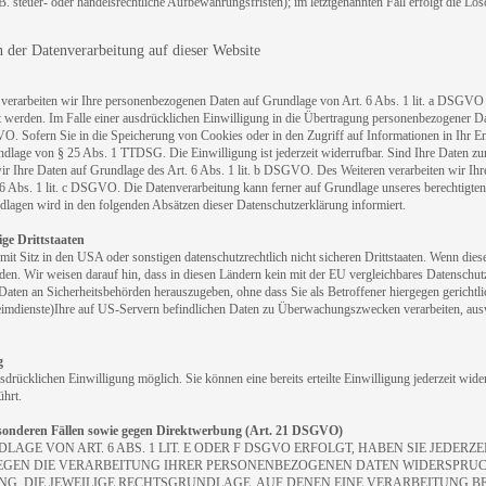
 steuer- oder handelsrechtliche Aufbewahrungsfristen); im letztgenannten Fall erfolgt die Lös
der Datenverarbeitung auf dieser Website
n, verarbeiten wir Ihre personenbezogenen Daten auf Grundlage von Art. 6 Abs. 1 lit. a DSGVO
werden. Im Falle einer ausdrücklichen Einwilligung in die Übertragung personenbezogener Date
. Sofern Sie in die Speicherung von Cookies oder in den Zugriff auf Informationen in Ihr Endg
undlage von § 25 Abs. 1 TTDSG. Die Einwilligung ist jederzeit widerrufbar. Sind Ihre Daten z
ir Ihre Daten auf Grundlage des Art. 6 Abs. 1 lit. b DSGVO. Des Weiteren verarbeiten wir Ihre 
 6 Abs. 1 lit. c DSGVO. Die Datenverarbeitung kann ferner auf Grundlage unseres berechtigten
ndlagen wird in den folgenden Absätzen dieser Datenschutzerklärung informiert.
ge Drittstaaten
 Sitz in den USA oder sonstigen datenschutzrechtlich nicht sicheren Drittstaaten. Wenn dies
erden. Wir weisen darauf hin, dass in diesen Ländern kein mit der EU vergleichbares Datenschut
ten an Sicherheitsbehörden herauszugeben, ohne dass Sie als Betroffener hiergegen gerichtli
mdienste)Ihre auf US-Servern befindlichen Daten zu Überwachungszwecken verarbeiten, auswe
g
sdrücklichen Einwilligung möglich. Sie können eine bereits erteilte Einwilligung jederzeit wid
hrt.
sonderen Fällen sowie gegen Direktwerbung (Art. 21 DSGVO)
E VON ART. 6 ABS. 1 LIT. E ODER F DSGVO ERFOLGT, HABEN SIE JEDERZEI
EGEN DIE VERARBEITUNG IHRER PERSONENBEZOGENEN DATEN WIDERSPRUCH 
NG. DIE JEWEILIGE RECHTSGRUNDLAGE, AUF DENEN EINE VERARBEITUNG BE