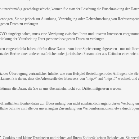
 unrechtmäßig geschah/geschieht, können Sie statt der Löschung die Einschränkung der Daten
enötigen, Sie sie jedoch zur Ausübung, Verteidigung oder Geltendmachung von Rechtsansprüch
ogenen Daten zu verlangen.
GVO eingelegt haben, muss eine Abwägung zwischen Ihren und unseren Interessen vorgenomme
hränkung der Verarbeitung Ihrer personenbezogenen Daten zu verlangen.
en eingeschränkt haben, dürfen diese Daten - von ihrer Speicherung abgesehen - nur mit Ihr
 der Rechte einer anderen natürlichen oder juristischen Person oder aus Gründen eines wichti
z der Übertragung vertraulicher Inhalte, wie zum Beispiel Bestellungen oder Anfragen, die Sie 
ennen Sie daran, dass die Adresszeile des Browsers von "http://" auf "https://" wechselt und
können die Daten, die Sie an uns übermitteln, nicht von Dritten mitgelesen werden.
fentlichten Kontaktdaten zur Übersendung von nicht ausdrücklich angeforderter Werbung und
chtliche Schritte im Falle der unverlangten Zusendung von Werbeinformationen, etwa durch Spa
. Cookies sind kleine Textdateien und richten auf Ihrem Endgerät keinen Schaden an. Sie wer