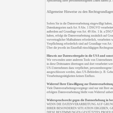
Speicherung Ihrer personenbezogenen Daten haben (z. B.
Allgemeine Hinweise zu den Rechtsgrundlagen 
Sofern Sie in die Datenverarbeitung eingewilligt habe
Datenkategorien nach Art. 9 Abs. 1 DSGVO verarbeitet 
außerdem auf Grundlage von Art. 49 Abs. 1 lit. a DSGVO
haben, erfolgt die Datenverarbeitung zusätzlich auf Gr
vorvertraglicher Maßnahmen erforderlich, verarbeiten w
Verpflichtung erforderlich sind auf Grundlage von Art.
Über die jeweils im Einzelfall einschlägigen Rechtsgru
Hinweis zur Datenweitergabe in die USA und sonsti
Wir verwenden unter anderem Tools von Unternehmen mit
in diese Drittstaaten übertragen und dort verarbeitet w
US-Unternehmen dazu verpflichtet, personenbezogene Da
ausgeschlossen werden, dass US-Behörden (z. B. Gehei
Verarbeitungstätigkeiten keinen Einfluss.
Widerruf Ihrer Einwilligung zur Datenverarbeitun
Viele Datenverarbeitungsvorgänge sind nur mit Ihrer au
erfolgten Datenverarbeitung bleibt vom Widerruf unberü
Widerspruchsrecht gegen die Datenerhebung in be
WENN DIE DATENVERARBEITUNG AUF GRUNDLAG
IHRER BESONDEREN SITUATION ERGEBEN, G
DIESE BESTIMMUNGEN GESTÜTZTES PROFILI