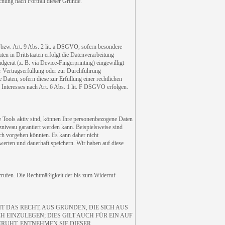
chung nach Fortfall dieser Gründe.
 bzw. Art. 9 Abs. 2 lit. a DSGVO, sofern besondere
n in Drittstaaten erfolgt die Datenverarbeitung
erät (z. B. via Device-Fingerprinting) eingewilligt
ur Vertragserfüllung oder zur Durchführung
Daten, sofern diese zur Erfüllung einer rechtlichen
 Interesses nach Art. 6 Abs. 1 lit. F DSGVO erfolgen.
e Tools aktiv sind, können Ihre personenbezogene Daten
zniveau garantiert werden kann. Beispielsweise sind
ch vorgehen könnten. Es kann daher nicht
rten und dauerhaft speichern. Wir haben auf diese
errufen. Die Rechtmäßigkeit der bis zum Widerruf
T DAS RECHT, AUS GRÜNDEN, DIE SICH AUS
EINZULEGEN; DIES GILT AUCH FÜR EIN AUF
RUHT, ENTNEHMEN SIE DIESER