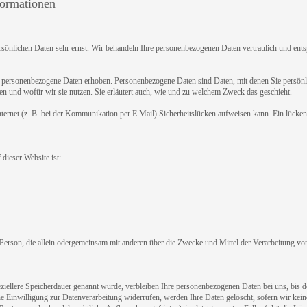
formationen
rsönlichen Daten sehr ernst. Wir behandeln Ihre personenbezogenen Daten vertraulich und ent
personenbezogene Daten erhoben. Personenbezogene Daten sind Daten, mit denen Sie persönlic
en und wofür wir sie nutzen. Sie erläutert auch, wie und zu welchem Zweck das geschieht.
ternet (z. B. bei der Kommunikation per E Mail) Sicherheitslücken aufweisen kann. Ein lückenl
 dieser Website ist:
sche Person, die allein odergemeinsam mit anderen über die Zwecke und Mittel der Verarbeitung
ziellere Speicherdauer genannt wurde, verbleiben Ihre personenbezogenen Daten bei uns, bis d
e Einwilligung zur Datenverarbeitung widerrufen, werden Ihre Daten gelöscht, sofern wir keine